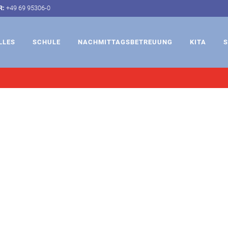
R:
+49 69 95306-0
LLES
SCHULE
NACHMITTAGSBETREUUNG
KITA
S