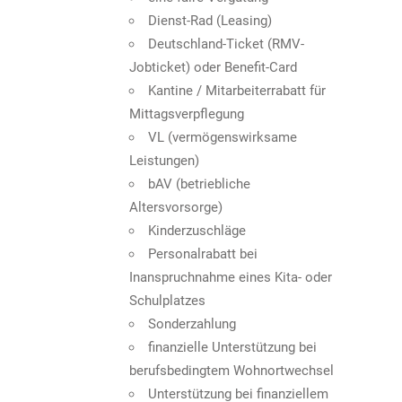
diesen Bereich zum Hochladen.
Unterrichtsstundestunde zusätzlich für Ihre
Dienst-Rad (Leasing)
Mentorierung freigestellt
Deutschland-Ticket (RMV-
Als langjähriger Mitarbeiter profitieren Sie in
Datenschutz
*
Jobticket) oder Benefit-Card
Ihren letzten Berufsjahren von einer
Ich stimme der Datenschutz­
Kantine / Mitarbeiterrabatt für
teilweisen Freistellung von der
erklärung zu. *
Mittagsverpflegung
Unterrichtstätigkeit, bei unveränderten
VL (vermögenswirksame
Bezügen.
Leistungen)
Als MitarbeiterIn in der KiTa oder dem Hort
Abschicken
bAV (betriebliche
erwartet Sie neben den oben genannten
Altersvorsorge)
Gehaltsbestandteilen und Nebenleistungen
Kinderzuschläge
eine Vergütung in Anlehnung an den TVÖD,
Personalrabatt bei
Zuschläge für Waldorferzieherausbildung,
Inanspruchnahme eines Kita- oder
ausreichend Zeit für Konferenzen sowie
Schulplatzes
Vor- und Nachbereitung.
Sonderzahlung
finanzielle Unterstützung bei
Bewerben Sie sich – gerne auch initiativ.
berufsbedingtem Wohnortwechsel
Unterstützung bei finanziellem