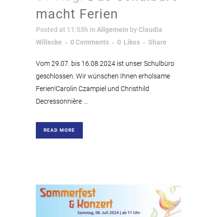
macht Ferien
Posted at 11:53h
in
Allgemein
by
Claudia
Willecke
0 Comments
0
Likes
Share
Vom 29.07. bis 16.08.2024 ist unser Schulbüro
geschlossen. Wir wünschen Ihnen erholsame
Ferien!Carolin Czampiel und Christhild
Decressonnière ...
READ MORE