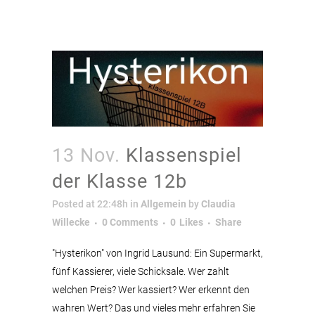
13 Nov.
Klassenspiel
der Klasse 12b
Posted at 22:48h
in
Allgemein
by
Claudia
Willecke
0 Comments
0
Likes
Share
"Hysterikon" von Ingrid Lausund: Ein Supermarkt,
fünf Kassierer, viele Schicksale. Wer zahlt
welchen Preis? Wer kassiert? Wer erkennt den
wahren Wert? Das und vieles mehr erfahren Sie