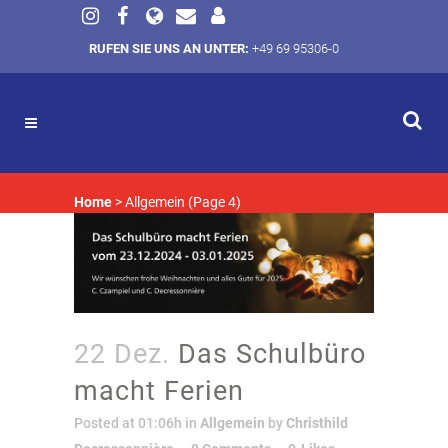
RUFEN SIE UNS AN UNTER:
+49 69 95306-0
Home
>
Allgemein
(Page 4)
22 Dez.
Das Schulbüro
macht Ferien
Posted at 01:06h
in
Allgemein
by
Christhild