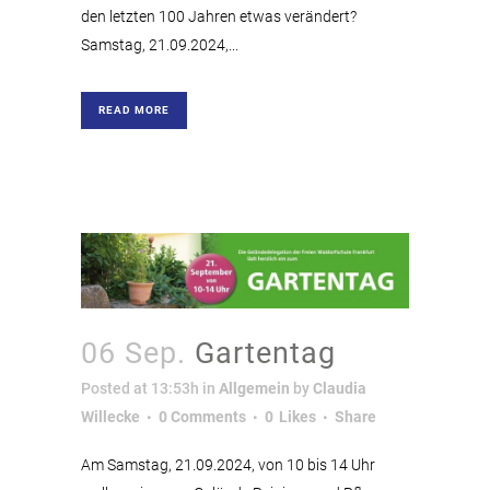
den letzten 100 Jahren etwas verändert?
Samstag, 21.09.2024,...
READ MORE
06 Sep.
Gartentag
Posted at 13:53h
in
Allgemein
by
Claudia
Willecke
0 Comments
0
Likes
Share
Am Samstag, 21.09.2024, von 10 bis 14 Uhr