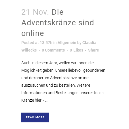
21 Nov.
Die
Adventskränze sind
online
Posted at 13:57h
in
Allgemein
by
Claudia
Willecke
0 Comments
0
Likes
Share
Auch in diesem Jahr, wollen wir Ihnen die
Möglichkeit geben, unsere liebevoll gebundenen
und dekorierten Adventskränze online
auszusuchen und zu bestellen. Weitere
Informationen und Bestellungen unserer tollen
Kränze hier » ...
READ MORE