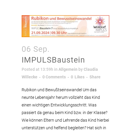
06 Sep.
IMPULSBaustein
Posted at 13:59h
in
Allgemein
by
Claudia
Willecke
0 Comments
0
Likes
Share
Rubikon und Bewußtseinswandel Um das
neunte Lebensjahr herum vollzieht das Kind
einen wichtigen Entwicklungsschritt. Was
passiert da genau beim Kind bzw. in der Klasse?
Wie können Eltern und Lehrende das Kind hierbei
unterstützen und helfend begleiten? Hat sich in