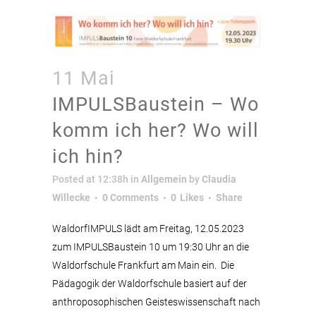
11 Mai
IMPULSBaustein – Wo
komm ich her? Wo will
ich hin?
Posted at 12:38h
in
Allgemein
by
Claudia
Willecke
0 Comments
0
Likes
Share
WaldorfIMPULS lädt am Freitag, 12.05.2023
zum IMPULSBaustein 10 um 19:30 Uhr an die
Waldorfschule Frankfurt am Main ein. Die
Pädagogik der Waldorfschule basiert auf der
anthroposophischen Geisteswissenschaft nach