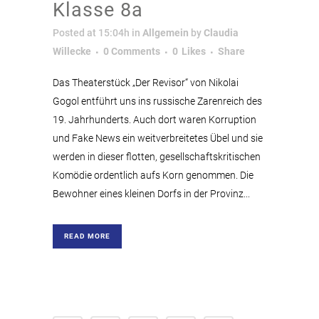
Klasse 8a
Posted at 15:04h
in
Allgemein
by
Claudia
Willecke
0 Comments
0
Likes
Share
Das Theaterstück „Der Revisor“ von Nikolai
Gogol entführt uns ins russische Zarenreich des
19. Jahrhunderts. Auch dort waren Korruption
und Fake News ein weitverbreitetes Übel und sie
werden in dieser flotten, gesellschaftskritischen
Komödie ordentlich aufs Korn genommen. Die
Bewohner eines kleinen Dorfs in der Provinz...
READ MORE