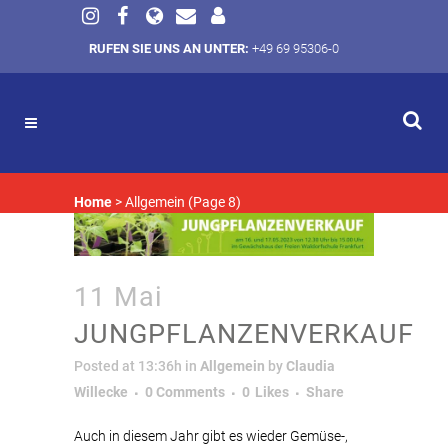
RUFEN SIE UNS AN UNTER:
+49 69 95306-0
Home
>
Allgemein
(Page 8)
11 Mai
JUNGPFLANZENVERKAUF
Posted at 13:36h
in
Allgemein
by
Claudia
Willecke
0 Comments
0
Likes
Share
Auch in diesem Jahr gibt es wieder Gemüse-,