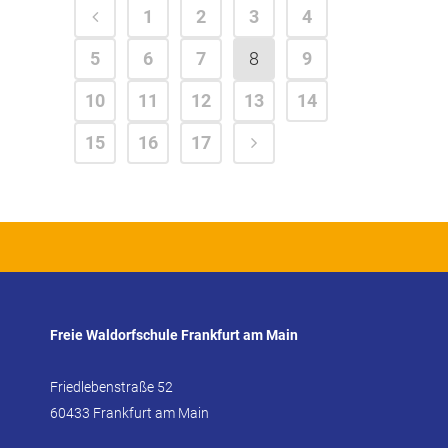
1
2
3
4
5
6
7
8
9
10
11
12
13
14
15
16
17
Freie Waldorfschule Frankfurt am Main
Friedlebenstraße 52
60433 Frankfurt am Main