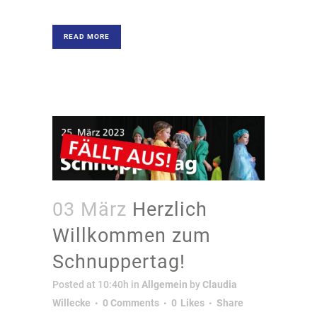
READ MORE
03 März
Herzlich
Willkommen zum
Schnuppertag!
Posted at 10:40h
in
Allgemein
by
Claudia
Willecke
0 Comments
0
Likes
Share