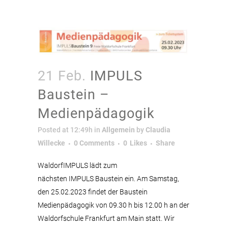
21 Feb.
IMPULS
Baustein –
Medienpädagogik
Posted at 12:49h
in
Allgemein
by
Claudia
Willecke
0 Comments
0
Likes
Share
WaldorfIMPULS lädt zum
nächsten IMPULS Baustein ein. Am Samstag,
den 25.02.2023 findet der Baustein
Medienpädagogik von 09.30 h bis 12.00 h an der
Waldorfschule Frankfurt am Main statt. Wir