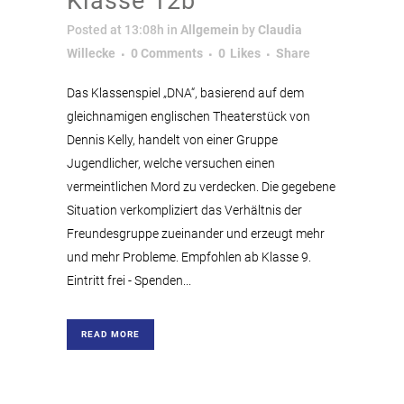
Klasse 12b
Posted at 13:08h
in
Allgemein
by
Claudia
Willecke
0 Comments
0
Likes
Share
Das Klassenspiel „DNA“, basierend auf dem
gleichnamigen englischen Theaterstück von
Dennis Kelly, handelt von einer Gruppe
Jugendlicher, welche versuchen einen
vermeintlichen Mord zu verdecken. Die gegebene
Situation verkompliziert das Verhältnis der
Freundesgruppe zueinander und erzeugt mehr
und mehr Probleme. Empfohlen ab Klasse 9.
Eintritt frei - Spenden...
READ MORE