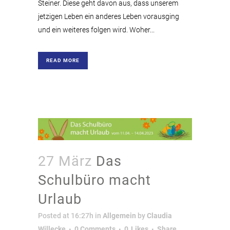
Steiner. Diese geht davon aus, dass unserem
jetzigen Leben ein anderes Leben vorausging
und ein weiteres folgen wird. Woher...
READ MORE
27 März
Das
Schulbüro macht
Urlaub
Posted at 16:27h
in
Allgemein
by
Claudia
Willecke
0 Comments
0
Likes
Share