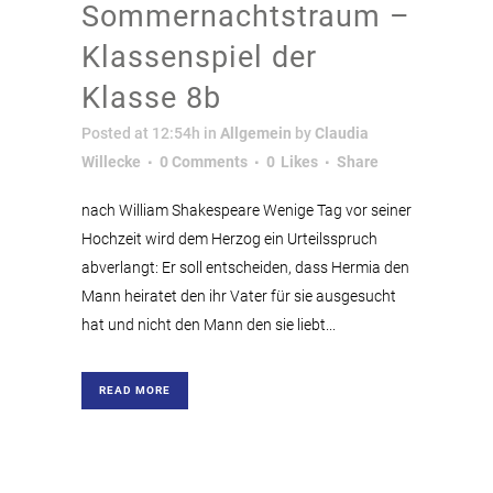
Sommernachtstraum –
Klassenspiel der
Klasse 8b
Posted at 12:54h
in
Allgemein
by
Claudia
Willecke
0 Comments
0
Likes
Share
nach William Shakespeare Wenige Tag vor seiner
Hochzeit wird dem Herzog ein Urteilsspruch
abverlangt: Er soll entscheiden, dass Hermia den
Mann heiratet den ihr Vater für sie ausgesucht
hat und nicht den Mann den sie liebt...
READ MORE