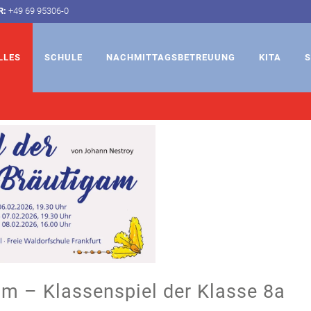
R:
+49 69 95306-0
LLES
SCHULE
NACHMITTAGSBETREUUNG
KITA
S
am – Klassenspiel der Klasse 8a