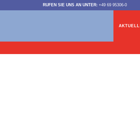
RUFEN SIE UNS AN UNTER:
+49 69 95306-0
AKTUELL