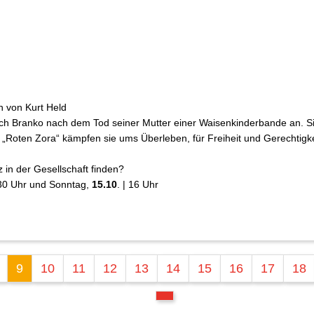
 von Kurt Held
 sich Branko nach dem Tod seiner Mutter einer Waisenkinderbande an. 
 „Roten Zora“ kämpfen sie ums Überleben, für Freiheit und Gerechtigk
in der Gesellschaft finden?
.30 Uhr und Sonntag,
15.10
. | 16 Uhr
9
10
11
12
13
14
15
16
17
18